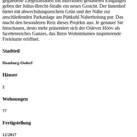
gegliederte Ziegelfassaden mit individuell gestalteten Eingängen
geben der Julius-Brecht-Straße ein neues Gesicht. Der Innenhof
bietet mit abwechslungsreichem Grün und der Nähe zur
anschließenden Parkanlage am Püttkuhl Naherholung pur. Das
macht den besonderen Reiz dieses Projekts aus: Je genauer Sie
hinschauen, desto mehr präsentiert sich der Oslever Hööv als
facettenreiches Ganzes, das Ihren Wohnträumen inspirierende
Freiräume eröffnet.
Stadtteil
Hamburg-Osdorf
Häuser
2
Wohnungen
77
Fertigstellung
12/2017